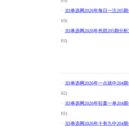
03)
·
3D单选网2026年每日一注205期分
03)
·
3D单选网2026年色胆205期分析定
03)
·
3D单选网2026年一点就中204期分
02)
·
3D单选网2026年狂轰一单204期分
02)
·
3D单选网2026年十有九中204期分