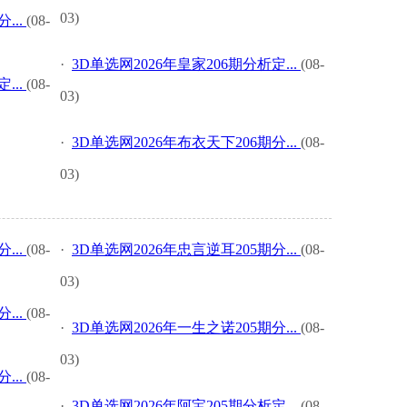
03)
...
(08-
·
3D单选网2026年皇家206期分析定...
(08-
...
(08-
03)
·
3D单选网2026年布衣天下206期分...
(08-
03)
...
(08-
·
3D单选网2026年忠言逆耳205期分...
(08-
03)
...
(08-
·
3D单选网2026年一生之诺205期分...
(08-
03)
...
(08-
·
3D单选网2026年阿宝205期分析定...
(08-