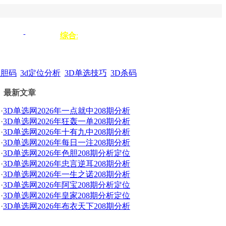
单选333
单选
综合
:
3d组选
44
杀垃圾
单选555
位胆码
3d定位分析
3D单选技巧
3D杀码
最新文章
·
3D单选网2026年一点就中208期分析
·
3D单选网2026年狂轰一单208期分析
·
3D单选网2026年十有九中208期分析
·
3D单选网2026年每日一注208期分析
·
3D单选网2026年色胆208期分析定位
·
3D单选网2026年忠言逆耳208期分析
·
3D单选网2026年一生之诺208期分析
·
3D单选网2026年阿宝208期分析定位
·
3D单选网2026年皇家208期分析定位
·
3D单选网2026年布衣天下208期分析