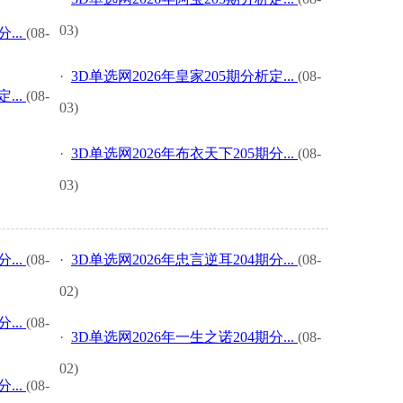
03)
...
(08-
·
3D单选网2026年皇家205期分析定...
(08-
...
(08-
03)
·
3D单选网2026年布衣天下205期分...
(08-
03)
...
(08-
·
3D单选网2026年忠言逆耳204期分...
(08-
02)
...
(08-
·
3D单选网2026年一生之诺204期分...
(08-
02)
...
(08-